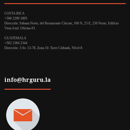
COSTA RICA
+506 2290 1805
Dirección:
Sabana Norte, del Restaurante Chicote, 100 N, 25 E, 250 Norte, Edificio
Vista Azul.
Oficina #3.
GUATEMALA
+502 2384 2344
Dirección:
3 Av. 13-78, Zona 10.
Torre Citibank, NIvel 8.
info@hrguru.la